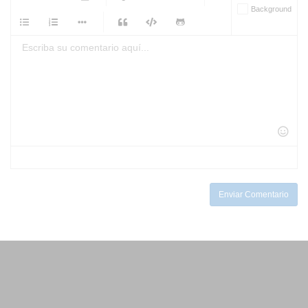
-
-
Background
-
-
-
-
-
-
-
-
-
-
-
-
-
-
-
-
-
-
-
-
-
-
-
-
-
-
-
-
-
-
-
-
-
-
-
-
-
-
-
-
-
Enviar Comentario