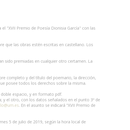
 el "XVII Premio de Poesía Dionisia García" con las
re que las obras estén escritas en castellano. Los
yan sido premiadas en cualquier otro certamen. La
e completo y del título del poemario, la dirección,
y que posee todos los derechos sobre la misma.
 doble espacio, y en formato pdf.
; y el otro, con los datos señalados en el punto 3º de
ilo@um.es
. En el asunto se indicará “XVII Premio de
rnes 5 de julio de 2019, según la hora local de