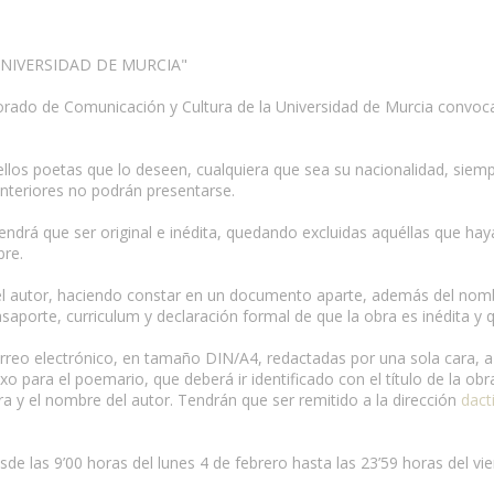
-UNIVERSIDAD DE MURCIA"
ctorado de Comunicación y Cultura de la Universidad de Murcia convoca
llos poetas que lo deseen, cualquiera que sea su nacionalidad, siemp
nteriores no podrán presentarse.
tendrá que ser original e inédita, quedando excluidas aquéllas que ha
bre.
del autor, haciendo constar en un documento aparte, además del nombr
pasaporte, curriculum y declaración formal de que la obra es inédita 
rreo electrónico, en tamaño DIN/A4, redactadas por una sola cara, a
 para el poemario, que deberá ir identificado con el título de la obra
obra y el nombre del autor. Tendrán que ser remitido a la dirección
dact
sde las 9’00 horas del lunes 4 de febrero hasta las 23’59 horas del vie