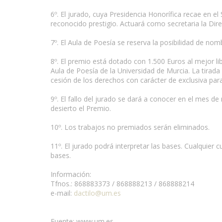
6º. El jurado, cuya Presidencia Honorífica recae en el
reconocido prestigio. Actuará como secretaria la Dir
7º. El Aula de Poesía se reserva la posibilidad de nom
8º. El premio está dotado con 1.500 Euros al mejor li
Aula de Poesía de la Universidad de Murcia. La tirad
cesión de los derechos con carácter de exclusiva para
9º. El fallo del jurado se dará a conocer en el mes de
desierto el Premio.
10º. Los trabajos no premiados serán eliminados.
11º. El jurado podrá interpretar las bases. Cualquier 
bases.
Información:
Tfnos.: 868883373 / 868888213 / 868888214
e-mail:
dactilo@um.es
Fuente: www.um.es