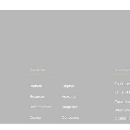
Secciones
Datos de 
Escritore
Portada
Empleo
CIF: B61
Recursos
Asesoría
Email: in
Herramientas
Biografías
Web: www.
Cursos
Concursos
© 1996 -
Editar
Libros