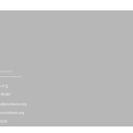
contacto
s.org
195087
fo@escritores.org
escritores.org
 2026