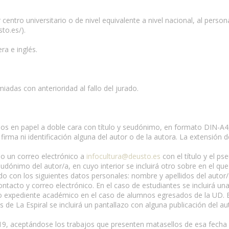
r centro universitario o de nivel equivalente a nivel nacional, al per
to.es/).
ra e inglés.
miadas con anterioridad al fallo del jurado.
resos en papel a doble cara con título y seudónimo, en formato DIN-
rma ni identificación alguna del autor o de la autora. La extensión d
do un correo electrónico a
infocultura@deusto.es
con el título y el p
udónimo del autor/a, en cuyo interior se incluirá otro sobre en el 
o con los siguientes datos personales: nombre y apellidos del autor
ntacto y correo electrónico. En el caso de estudiantes se incluirá un
 o expediente académico en el caso de alumnos egresados de la UD. E
 de La Espiral se incluirá un pantallazo con alguna publicación del aut
019, aceptándose los trabajos que presenten matasellos de esa fecha 