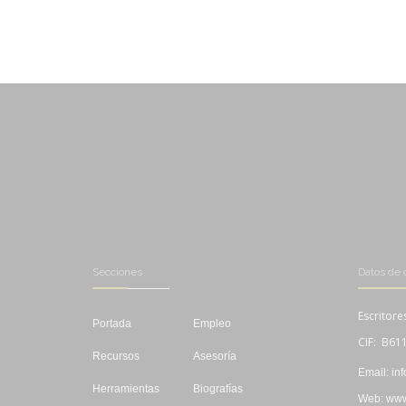
Secciones
Datos de 
Escritore
Portada
Empleo
CIF: B61
Recursos
Asesoría
Email: in
Herramientas
Biografías
Web: www.