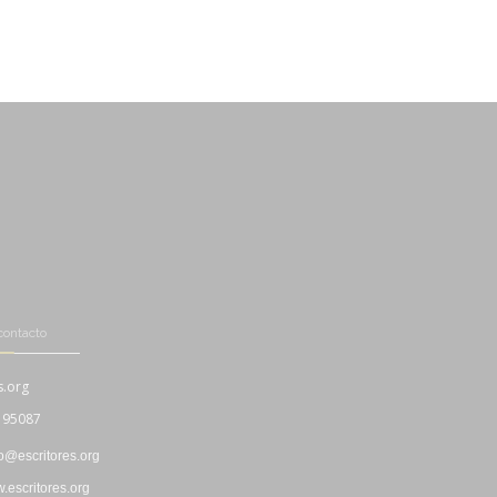
contacto
s.org
195087
fo@escritores.org
escritores.org