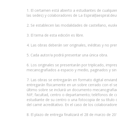
1. El certamen está abierto a estudiantes de cualquie
las sedes) y colaboradores de La Espiral(laespiral.deus
2. Se establecen las modalidades de castellano, euske
www.escritores.org
3. El tema de esta edición es libre.
4. Las obras deberán ser originales, inéditas y no pre
5. Cada autor/a podrá presentar una única obra.
6. Los originales se presentarán por triplicado, imp
mecanografiados a espacio y medio, paginados y sin fi
7. Las obras se entregarán en formato digital envian
entregarán físicamente en un sobre cerrado con el se
último sobre se incluirá un documento mecanografiad
NIF; facultad, centro o departamento; teléfonos de co
estudiante de su centro o una fotocopia de su título
del carné acreditativo. En el caso de los colaboradores
8. El plazo de entrega finalizará el 28 de marzo de 2