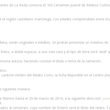
ento de La Roda convoca el “XVI Certamen Juvenil de Relatos Cortos
de la región castellano manchega, con edades comprendidas entre los 
llana, serán originales e inéditas. Se podrán presentar un máximo de 
lios, a doble espacio, a una sola cara y el tipo de letra será “arial”
persona autora, haciendo constar el título o lema de la narración.
atos:
l carácter inédito del Relato Corto, la ficha disponible en el Centro 
a siguiente manera:
de febrero hasta el 29 de marzo de 2019, a la siguiente dirección:
juve
9
tados al certamen, cuyo nombre de fichero será el título del relato. T