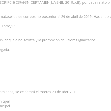
NSCRIPCI%C3%93N-CERTAMEN-JUVENIL-2019.pdf), por cada relato pre
 matasellos de correos no posterior al 29 de abril de 2019, Haciendo c
a Torre,12
e un lenguaje no sexista y la promoción de valores igualitarios.
egoría:
remiados, se celebrará el martes 23 de abril 2019:
nicipal
icipal.