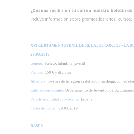
¿Deseas recibir en tu correo nuestro boletín de 
Incluye información sobre premios literarios, cursos, e
XVI CERTAMEN JUVENIL DE RELATOS CORTOS - LA ROD
29:03:2019
Género:
Relato, infantil y juvenil
Premio:
150 € y diploma
Abierto a:
jóvenes de la región castellano manchega, con edades
Entidad convocante:
Departamento de Juventud del Ayuntamie
País de la entidad convocante:
España
Fecha de cierre:
29
:03:2019
BASES