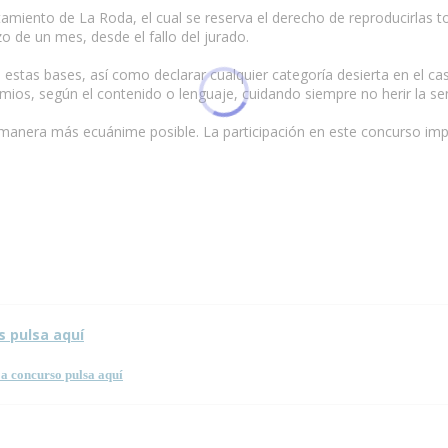
miento de La Roda, el cual se reserva el derecho de reproducirlas t
o de un mes, desde el fallo del jurado.
e estas bases, así como declarar cualquier categoría desierta en el ca
remios, según el contenido o lenguaje, cuidando siempre no herir la sen
a manera más ecuánime posible. La participación en este concurso impl
 esta página.
s pulsa aquí
a concurso pulsa aquí