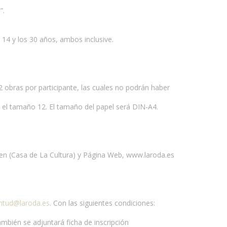
”.
14 y los 30 años, ambos inclusive.
2 obras por participante, las cuales no podrán haber
 y el tamaño 12. El tamaño del papel será DIN-A4.
Joven (Casa de La Cultura) y Página Web, www.laroda.es
ntud@laroda.es
. Con las siguientes condiciones:
ambién se adjuntará ficha de inscripción