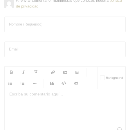
Al enviar comentario, manifiestas que conoces nuestra
política
de privacidad
Nombre (Requerido)
Email
-
-
-
-
Background
-
-
-
-
-
-
-
-
-
-
-
-
-
-
-
-
-
-
-
-
-
-
-
-
-
-
-
-
-
-
-
-
-