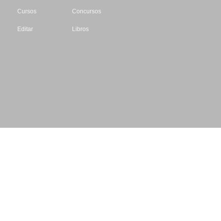
Cursos
Concursos
Editar
Libros
Datos de contacto
Escritores.org
CIF: B61195087
Email: info@escritores.org
Web: www.escritores.org
© 1996 - 2026