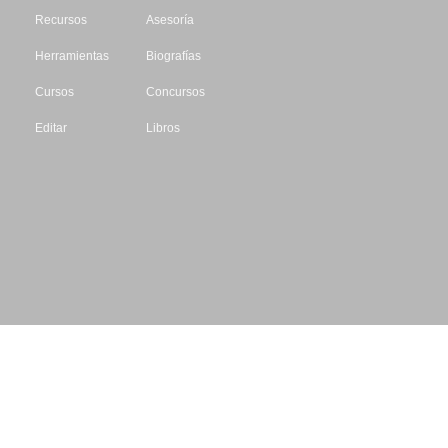
Recursos
Asesoría
Herramientas
Biografías
Cursos
Concursos
Editar
Libros
Datos de contacto
Escritores.org
CIF: B61195087