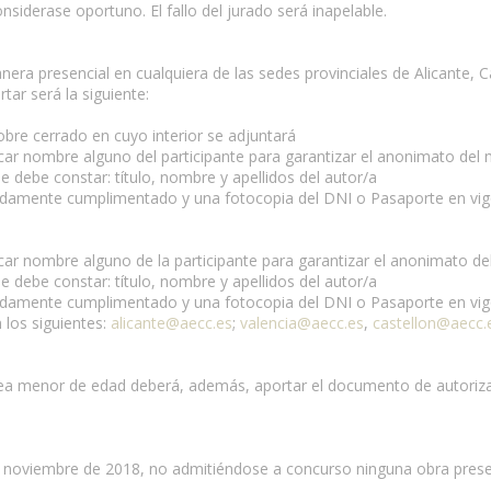
onsiderase oportuno. El fallo del jurado será inapelable.
nera presencial en cualquiera de las sedes provinciales de Alicante, C
ar será la siguiente:
obre cerrado en cuyo interior se adjuntará
icar nombre alguno del participante para garantizar el anonimato del
ebe constar: título, nombre y apellidos del autor/a
 debidamente cumplimentado y una fotocopia del DNI o Pasaporte en vi
car nombre alguno de la participante para garantizar el anonimato d
ebe constar: título, nombre y apellidos del autor/a
 debidamente cumplimentado y una fotocopia del DNI o Pasaporte en vi
n los siguientes:
alicante@aecc.es
;
valencia@aecc.es
,
castellon@aecc.
 sea menor de edad deberá, además, aportar el documento de autori
 de noviembre de 2018, no admitiéndose a concurso ninguna obra prese