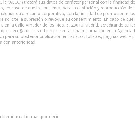
 la “AECC”) tratará sus datos de carácter personal con la finalidad d
, en caso de que lo consienta, para la captación y reproducción de s
alquier otro recurso corporativo, con la finalidad de promocionar lo
ue solicite la supresión o revoque su consentimiento. En caso de que 
ECC en la Calle Amador de los Ríos, 5, 28010 Madrid, acreditando su id
o: dpo_aecc@ aecc.es o bien presentar una reclamación en la Agencia 
 para su posterior publicación en revistas, folletos, páginas web y p
a con anterioridad.
-literari-mucho-mas-por-decir
 esta página.