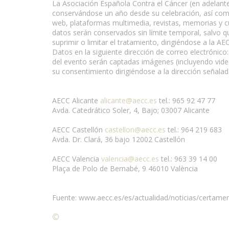
La Asociación Española Contra el Cáncer (en adelante,
conservándose un año desde su celebración, así como
web, plataformas multimedia, revistas, memorias y cu
datos serán conservados sin límite temporal, salvo q
suprimir o limitar el tratamiento, dirigiéndose a la A
Datos en la siguiente dirección de correo electrónic
del evento serán captadas imágenes (incluyendo video)
su consentimiento dirigiéndose a la dirección señalad
AECC Alicante
alicante@aecc.es
tel.: 965 92 47 77
Avda. Catedrático Soler, 4, Bajo; 03007 Alicante
AECC Castellón
castellon@aecc.es
tel.: 964 219 683
Avda. Dr. Clará, 36 bajo 12002 Castellón
AECC Valencia
valencia@aecc.es
tel.: 963 39 14 00
Plaça de Polo de Bernabé, 9 46010 València
Fuente: www.aecc.es/es/actualidad/noticias/certamen
©
Condiciones para la reproducción de contenidos de