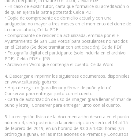
lados) del padre; la madre o el tutor; Celda PDF
• En caso de existir tutor, carta que formalice su acreditación o
de quien ejerza la patria potestad; Celda PDF
• Copia de comprobante de domicilio actual y con una
antigüedad no mayor a tres meses en el momento del cierre de
la convocatoria; Celda PDF
• Comprobante de residencia actualizada, emitida por el H.
Ayuntamiento de San Luis Potosí para postulantes no nacidos
en el Estado (Se debe tramitar con anticipación); Celda PDF
• Fotografía digital del participante (solo incluirla en el archivo
PDF). Celda PDF o JPG
• Archivo en VVcrd que contenga el cuento. Celda Word
4. Descargar e imprimir los siguientes documentos, disponibles
en www.culturaslp.gob.mx:
• Hoja de registro (para llenar y firmar de puño y letra).
Conservar para entregar junto con el cuento.
• Carta de autorización de uso de imagen (para llenar yfirmar de
puño y letra). Conservar para entregar junto con el cuento.
5. La recepción física de la documentación descrita en el punto
número 4, será posterior a la preinscripción y será del 14 al 15
de febrero del 2019, en un horario de 9:00 a 13:00 horas (sin
prórroga alguna), en las instalaciones de Premios y Concursos