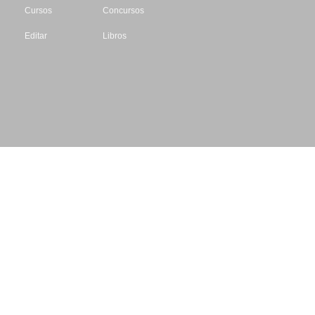
Cursos
Concursos
Editar
Libros
Datos de contacto
Escritores.org
CIF: B61195087
Email: info@escritores.org