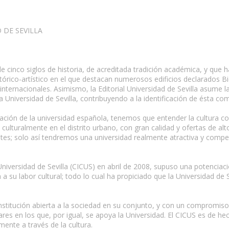
 DE SEVILLA
 de cinco siglos de historia, de acreditada tradición académica, y q
tórico-artístico en el que destacan numerosos edificios declarados Bie
nternacionales. Asimismo, la Editorial Universidad de Sevilla asume la
la Universidad de Sevilla, contribuyendo a la identificación de ésta com
zación de la universidad española, tenemos que entender la cultura c
culturalmente en el distrito urbano, con gran calidad y ofertas de alt
tes; solo así tendremos una universidad realmente atractiva y competit
 Universidad de Sevilla (CICUS) en abril de 2008, supuso una potenciaci
 a su labor cultural; todo lo cual ha propiciado que la Universidad de 
institución abierta a la sociedad en su conjunto, y con un compromiso
ilares en los que, por igual, se apoya la Universidad. El CICUS es de 
amente a través de la cultura.