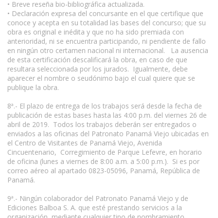
• Breve reseña bio-bibliográfica actualizada.
• Declaración expresa del concursante en el que certifique que
conoce y acepta en su totalidad las bases del concurso; que su
obra es original e inédita y que no ha sido premiada con
anterioridad, ni se encuentra participando, ni pendiente de fallo
en ningún otro certamen nacional ni internacional. La ausencia
de esta certificación descalificará la obra, en caso de que
resultara seleccionada por los jurados. Igualmente, debe
aparecer el nombre o seudónimo bajo el cual quiere que se
publique la obra.
8ª.- El plazo de entrega de los trabajos será desde la fecha de
publicación de estas bases hasta las 4:00 p.m. del viernes 26 de
abril de 2019. Todos los trabajos deberán ser entregados o
enviados a las oficinas del Patronato Panamá Viejo ubicadas en
el Centro de Visitantes de Panamá Viejo, Avenida
Cincuentenario, Corregimiento de Parque Lefevre, en horario
de oficina (lunes a viernes de 8:00 a.m. a 5:00 p.m.). Si es por
correo aéreo al apartado 0823-05096, Panamá, República de
Panamá.
9ª.- Ningún colaborador del Patronato Panamá Viejo y de
Ediciones Balboa S. A. que esté prestando servicios a la
organización, mediante cualquier tipo de nombramiento,