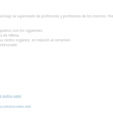
ará bajo la supervisión de profesores y profesoras de los mismos. Prev
quisitos son los siguientes:
a de Villena.
 su centro organice en relación al certamen.
rofesorado.
 esta página.
s pulsa aquí
a concurso pulsa aquí