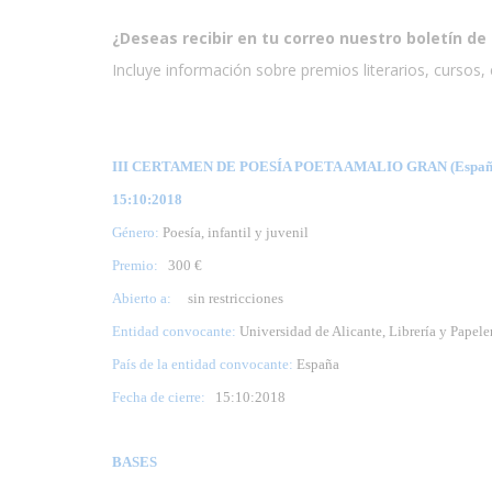
¿Deseas recibir en tu correo nuestro boletín de 
Incluye información sobre premios literarios, cursos, e
III CERTAMEN DE POESÍA POETA AMALIO GRAN (Españ
15:10:2018
Género:
Poesía, infantil y juvenil
Premio:
300 €
Abierto a:
sin restricciones
Entidad convocante:
Universidad de Alicante, Librería y Papele
País de la entidad convocante:
España
Fecha de cierre:
15
:10:2018
BASES