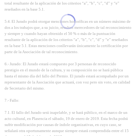
total resultante de la aplicación de los criterios “a”, “b”, “c”, “d” y “e”
reseñados en la base 5.1.
5.4. El Jurado podrá otorgar menciones honoríficas en un número máximo de
dos a los trabajos que, a su juicio, resulten merecedores de tal reconocimiento
y siempre y cuando hayan obtenido el 50 % o más de la puntuación
resultante de la aplicación de los criterios “a”, “b”, “c”, “d” y “e” reseñados
en la base 5.1. Estas menciones conllevarán únicamente la certificación por
parte de la Asociación de tal reconocimiento.
6.- Jurado: El Jurado estará compuesto por 3 personas de reconocido
prestigio en el mundo de la cultura, y su composición no se hará pública
hasta el mismo día del fallo del Premio. El jurado estará acompañado por un
representante de la Asociación que actuará, con voz pero sin voto, en calidad
de Secretario del mismo.
7.- Fallo:
7.1. El fallo del Jurado será inapelable, y se hará público, en el marco de un
acto cultural, en Plasencia el sábado, 19 de enero de 2019. Esta fecha podrá
sufrir modificación por causas de índole organizativas, en cuyo caso, se
señalará otra oportunamente aunque siempre estará comprendida entre el 15