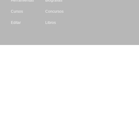
Herramientas
Biografías
Cursos
Concursos
Editar
Libros
Datos de contacto