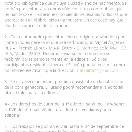
nota bio-biblográfica que incluya ciudad y año de nacimiento. Se
podrán presentar tanto obras sólo con texto como obras que
reúnan texto e ilustraciones, no siendo necesarias todas las que
aparecerían en el libro, sino una muestra. En ese caso hay que
añadir el curriculum del ilustrador.
2.- Cada autor podrá presentar sólo un original, enviándolo por
correo (no es necesario que sea certificado) a: Miguel Ángel de
Rus – I Premio Liliput - M.A.R. Editor - C. Martínez de la Riva 137,
4º A, Madrid 28018. Deberán enviarse por correo; no se
recibirán obras personalmente en la editorial. Sólo los
participantes residentes fuera de España podrán enviar su obra
por correo electrónico, a la dirección
mareditor@gmail.com
3.- Se establece un primer premio consistente en la publicación
de la obra ganadora. El jurado podrá recomendar a la editorial
otros títulos para su edición.
4.- Los derechos de autor de la 1ª edición, serán del 10% sobre
el PVP del libro sin IVA del total de libros vendidos por la
editorial.
5.- Los trabajos se podrán enviar hasta el 24 de septiembre de
2018. (En envíos por correo la fecha válida será la del