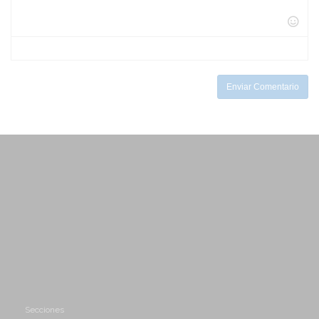
-
-
-
-
-
-
-
-
-
-
-
-
-
-
Enviar Comentario
Secciones