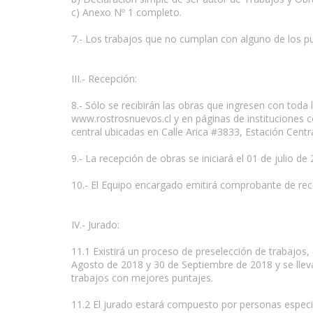
c) Anexo Nº 1 completo.
7.- Los trabajos que no cumplan con alguno de los p
III.- Recepción:
8.- Sólo se recibirán las obras que ingresen con tod
www.rostrosnuevos.cl y en páginas de instituciones c
central ubicadas en Calle Arica #3833, Estación Centra
9.- La recepción de obras se iniciará el 01 de julio de
10.- El Equipo encargado emitirá comprobante de rece
IV.- Jurado:
11.1 Existirá un proceso de preselección de trabajos, 
Agosto de 2018 y 30 de Septiembre de 2018 y se lleva
trabajos con mejores puntajes.
11.2 El jurado estará compuesto por personas especial