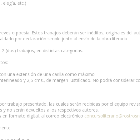
elegía, etc.)
reves o poesía. Estos trabajos deberán ser inéditos, originales del a
dado por declaración simple junto al envío de la obra literaria.
 (dos) trabajos, en distintas categorías.
itos:
, con una extensión de una carilla como máximo.
terlineado y 2,5 cms., de margen justificado. No podrá considerar com
 por trabajo presentado, las cuales serán recibidas por el equipo revi
 y no serán devueltos a los respectivos autores.
s en formato digital, al correo electrónico
concursoliterario@rostrosn
mente:
.
ras presentadas.