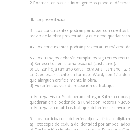
2 Poemas, en sus distintos géneros (soneto, décimas, 
III.- La presentación:
3.- Los concursantes podrán participar con cuentos b
previo de la obra presentada, y que debe quedar respal
4.- Los concursantes podrán presentar un máximo de 2
5.- Los trabajos deberán cumplir los siguientes requis
a) Ser escritos en idioma español (castellano).
b) Utilizar hoja tamaño carta, letra Arial, tamaño 12
c) Debe estar escrito en formato Word, con 1,15 de in
que alarguen artificialmente la obra.
d) Existirán dos vías de recepción de trabajos:
a. Entrega Física: Se deberán entregar 3 (tres) copias
quedarán en el poder de la Fundación Rostros Nuevos
b. Entrega vía mail: Los trabajos deberán ser enviado
6.- Los participantes deberán adjuntar física o digital
a) Fotocopia de cedula de identidad por ambos lados
b) Declaración simple de ser autor de Trabajos y Ob