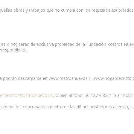
quellas obras y trabajos que no cumpla con los requisitos estipulado
res o no) serán de exclusiva propiedad de la Fundación Rostros Nuev
rrespondiente.
ia podrán descargarse en www.rostrosnuevos.cl, www.hogardecristo.cl ó
oliterario@rostrosnuevos.cl
, o bien al fono: 562 27768321 o al móvi
ición de los concursantes dentro de las 48 hrs posteriores al envío, 