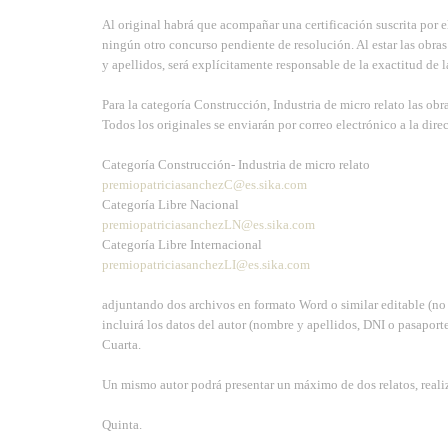
Al original habrá que acompañar una certificación suscrita por e
ningún otro concurso pendiente de resolución. Al estar las obras
y apellidos, será explícitamente responsable de la exactitud de l
Para la categoría Construcción, Industria de micro relato las obr
Todos los originales se enviarán por correo electrónico a la dire
Categoría Construcción- Industria de micro relato
premiopatriciasanchezC@es.sika.com
Categoría Libre Nacional
premiopatriciasanchezLN@es.sika.com
Categoría Libre Internacional
premiopatriciasanchezLI@es.sika.com
adjuntando dos archivos en formato Word o similar editable (no 
incluirá los datos del autor (nombre y apellidos, DNI o pasaport
Cuarta.
Un mismo autor podrá presentar un máximo de dos relatos, reali
Quinta.