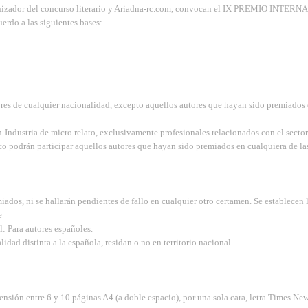
té Organizador del concurso literario y Ariadna-rc.com, convocan el IX PREM
erdo a las siguientes bases:
tores de cualquier nacionalidad, excepto aquellos autores que hayan sido premiados 
-Industria de micro relato, exclusivamente profesionales relacionados con el sector 
o podrán participar aquellos autores que hayan sido premiados en cualquiera de las
iados, ni se hallarán pendientes de fallo en cualquier otro certamen. Se establecen l
e
: Para autores españoles.
dad distinta a la española, residan o no en territorio nacional.
tensión entre 6 y 10 páginas A4 (a doble espacio), por una sola cara, letra Times N