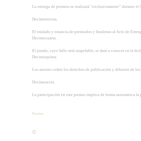
La entrega de premios se realizará “exclusivamente” durante el
Decimotercera.
El traslado y estancia de premiados y finalistas al Acto de Entr
Decimocuarta.
El jurado, cuyo fallo será inapelable, se dará a conocer en la fe
Decimoquinta.
Los autores ceden los derechos de publicación y difusión de los
Decimosexta.
La participación en este premio implica de forma automática la pl
Fuente
©
Condiciones para la reproducción de contenidos de