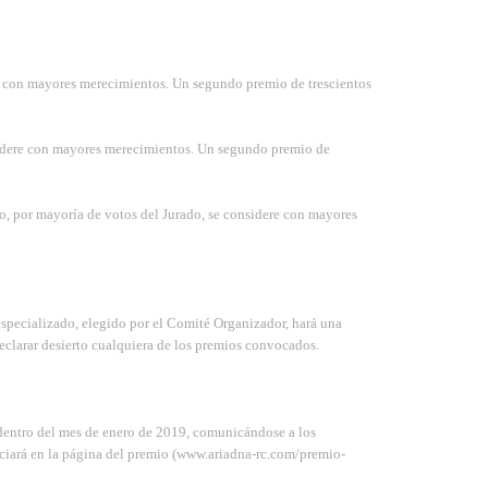
ere con mayores merecimientos. Un segundo premio de trescientos
onsidere con mayores merecimientos. Un segundo premio de
to, por mayoría de votos del Jurado, se considere con mayores
 especializado, elegido por el Comité Organizador, hará una
 declarar desierto cualquiera de los premios convocados.
á dentro del mes de enero de 2019, comunicándose a los
unciará en la página del premio (www.ariadna-rc.com/premio-