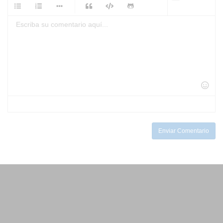
-
-
-
-
-
-
-
-
-
-
-
-
-
-
-
-
-
-
-
-
-
-
-
-
-
-
-
-
-
-
-
-
-
-
-
-
-
-
-
Enviar Comentario