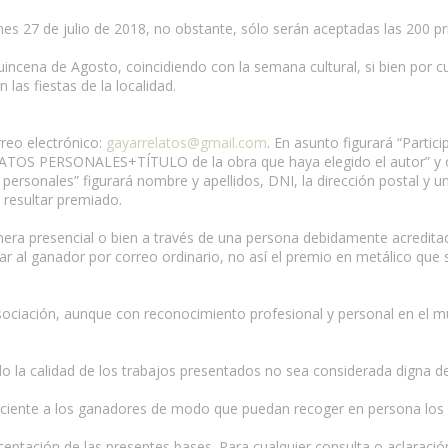
iernes 27 de julio de 2018, no obstante, sólo serán aceptadas las 200 
a quincena de Agosto, coincidiendo con la semana cultural, si bien por
las fiestas de la localidad.
rreo electrónico:
gayarrelatos@gmail.com
. En asunto figurará “Partic
DATOS PERSONALES+TÍTULO de la obra que haya elegido el autor” y o
s personales” figurará nombre y apellidos, DNI, la dirección postal y 
 resultar premiado.
nera presencial o bien a través de una persona debidamente acreditad
ar al ganador por correo ordinario, no así el premio en metálico que s
ciación, aunque con reconocimiento profesional y personal en el mundo 
o la calidad de los trabajos presentados no sea considerada digna d
uficiente a los ganadores de modo que puedan recoger en persona los 
eptación de las presentes bases. Para cualquier consulta o aclaración,