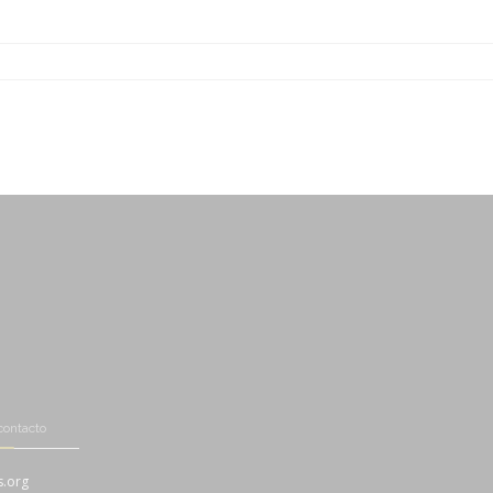
-
-
-
-
-
contacto
s.org