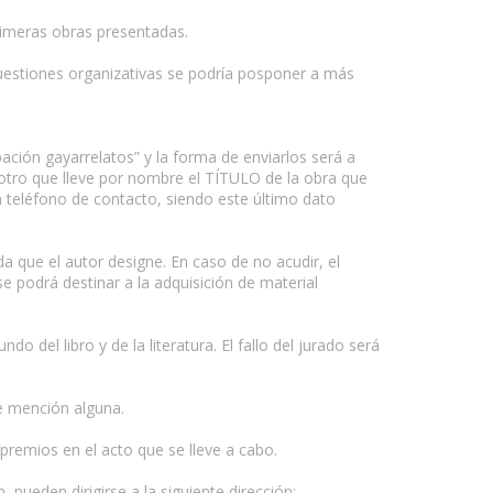
primeras obras presentadas.
 cuestiones organizativas se podría posponer a más
ipación gayarrelatos” y la forma de enviarlos será a
tro que lleve por nombre el TÍTULO de la obra que
un teléfono de contacto, siendo este último dato
a que el autor designe. En caso de no acudir, el
e podrá destinar a la adquisición de material
del libro y de la literatura. El fallo del jurado será
e mención alguna.
premios en el acto que se lleve a cabo.
 pueden dirigirse a la siguiente dirección: