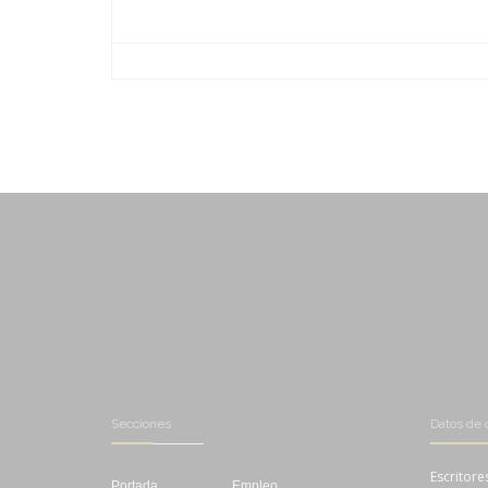
-
-
-
-
-
-
-
-
-
-
Secciones
Datos de 
Escritore
Portada
Empleo