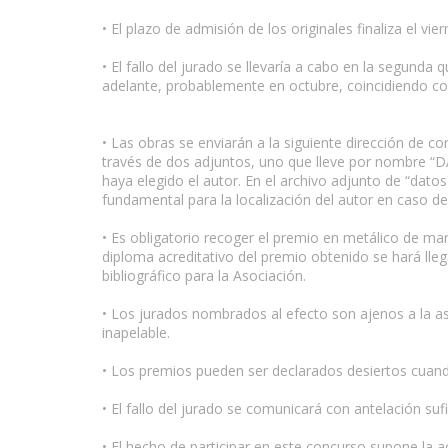
• El plazo de admisión de los originales finaliza el v
• El fallo del jurado se llevaría a cabo en la segund
adelante, probablemente en octubre, coincidiendo con 
• Las obras se enviarán a la siguiente dirección de co
través de dos adjuntos, uno que lleve por nombre “
haya elegido el autor. En el archivo adjunto de “dato
fundamental para la localización del autor en caso de
• Es obligatorio recoger el premio en metálico de ma
diploma acreditativo del premio obtenido se hará lleg
bibliográfico para la Asociación.
• Los jurados nombrados al efecto son ajenos a la aso
inapelable.
• Los premios pueden ser declarados desiertos cuand
• El fallo del jurado se comunicará con antelación s
• El hecho de participar en este concurso supone la ac