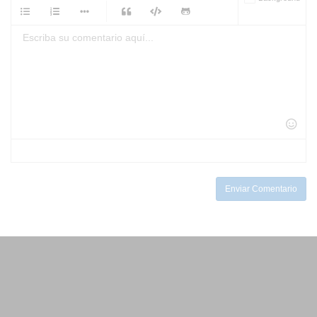
-
-
-
-
-
-
-
-
-
-
-
-
-
-
-
-
-
-
-
-
-
-
-
-
-
-
-
-
-
-
-
-
-
-
-
-
-
-
-
-
-
Enviar Comentario