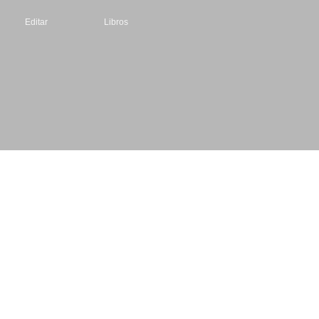
Editar
Libros
Datos de contacto
Escritores.org
CIF: B61195087
Email: info@escritores.org
Web: www.escritores.org
© 1996 - 2026