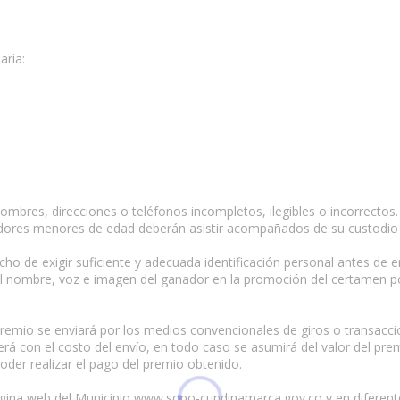
aria:
nombres, direcciones o teléfonos incompletos, ilegibles o incorrect
adores menores de edad deberán asistir acompañados de su custodio c
cho de exigir suficiente y adecuada identificación personal antes de e
 el nombre, voz e imagen del ganador en la promoción del certamen por
 premio se enviará por los medios convencionales de giros o transacci
erá con el costo del envío, en todo caso se asumirá del valor del pre
oder realizar el pago del premio obtenido.
ina web del Municipio www.sopo-cundinamarca.gov.co y en diferentes