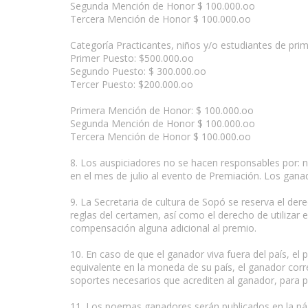
Segunda Mención de Honor $ 100.000.oo
Tercera Mención de Honor $ 100.000.oo
Categoría Practicantes, niños y/o estudiantes de prim
Primer Puesto: $500.000.oo
Segundo Puesto: $ 300.000.oo
Tercer Puesto: $200.000.oo
Primera Mención de Honor: $ 100.000.oo
Segunda Mención de Honor $ 100.000.oo
Tercera Mención de Honor $ 100.000.oo
8. Los auspiciadores no se hacen responsables por: 
en el mes de julio al evento de Premiación. Los gan
9. La Secretaria de cultura de Sopó se reserva el dere
reglas del certamen, así como el derecho de utilizar
compensación alguna adicional al premio.
10. En caso de que el ganador viva fuera del país, el
equivalente en la moneda de su país, el ganador corr
soportes necesarios que acrediten al ganador, para p
11. Los poemas ganadores serán publicados en la pág