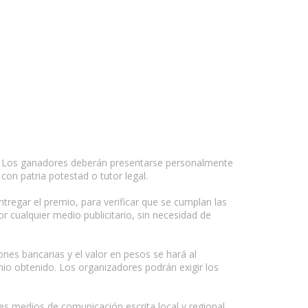
os. Los ganadores deberán presentarse personalmente
on patria potestad o tutor legal.
ntregar el premio, para verificar que se cumplan las
 cualquier medio publicitario, sin necesidad de
ones bancarias y el valor en pesos se hará al
mio obtenido. Los organizadores podrán exigir los
 medios de comunicación escrita local y regional.