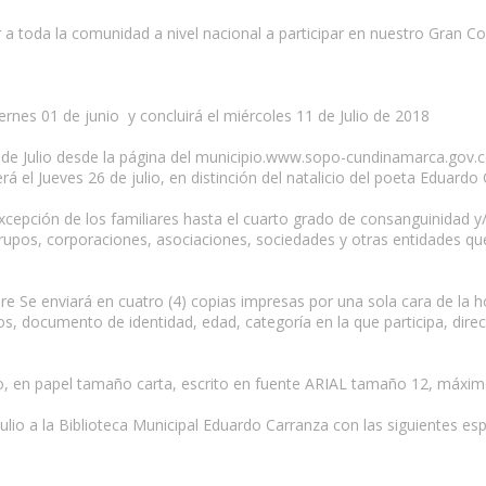
r a toda la comunidad a nivel nacional a participar en nuestro Gran
rnes 01 de junio y concluirá el miércoles 11 de Julio de 2018
1 de Julio desde la página del municipio.www.sopo-cundinamarca.gov.co
rá el Jueves 26 de julio, en distinción del natalicio del poeta Eduard
 excepción de los familiares hasta el cuarto grado de consanguinidad
upos, corporaciones, asociaciones, sociedades y otras entidades qu
e Se enviará en cuatro (4) copias impresas por una sola cara de la 
, documento de identidad, edad, categoría en la que participa, direc
io, en papel tamaño carta, escrito en fuente ARIAL tamaño 12, máxi
ulio a la Biblioteca Municipal Eduardo Carranza con las siguientes esp