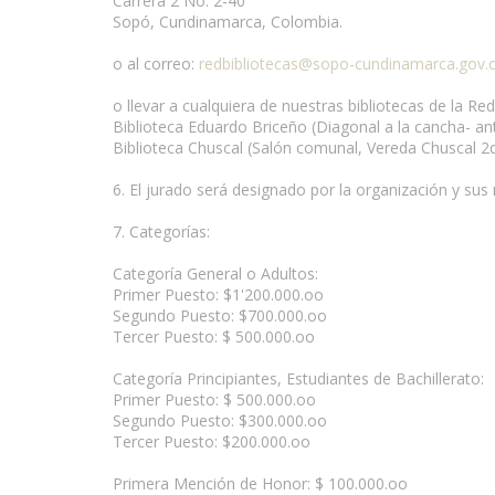
Carrera 2 No. 2-40
Sopó, Cundinamarca, Colombia.
o al correo:
redbibliotecas@sopo-cundinamarca.gov.
o llevar a cualquiera de nuestras bibliotecas de la 
Biblioteca Eduardo Briceño (Diagonal a la cancha- anti
Biblioteca Chuscal (Salón comunal, Vereda Chuscal 2d
6. El jurado será designado por la organización y sus
7. Categorías:
Categoría General o Adultos:
Primer Puesto: $1'200.000.oo
Segundo Puesto: $700.000.oo
Tercer Puesto: $ 500.000.oo
Categoría Principiantes, Estudiantes de Bachillerato:
Primer Puesto: $ 500.000.oo
Segundo Puesto: $300.000.oo
Tercer Puesto: $200.000.oo
Primera Mención de Honor: $ 100.000.oo