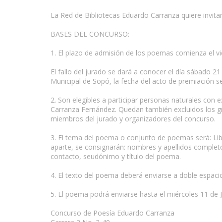
La Red de Bibliotecas Eduardo Carranza quiere invita
BASES DEL CONCURSO:
1. El plazo de admisión de los poemas comienza el vie
El fallo del jurado se dará a conocer el día sábado 2
Municipal de Sopó, la fecha del acto de premiación se
2. Son elegibles a participar personas naturales con
Carranza Fernández. Quedan también excluidos los gr
miembros del jurado y organizadores del concurso.
3. El tema del poema o conjunto de poemas será: Libr
aparte, se consignarán: nombres y apellidos completos
contacto, seudónimo y título del poema.
4. El texto del poema deberá enviarse a doble espac
5. El poema podrá enviarse hasta el miércoles 11 de J
Concurso de Poesía Eduardo Carranza