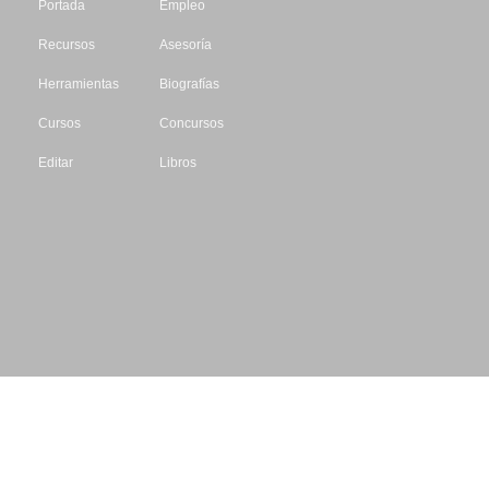
Portada
Empleo
Recursos
Asesoría
Herramientas
Biografías
Cursos
Concursos
Editar
Libros
Datos de contacto
Escritores.org