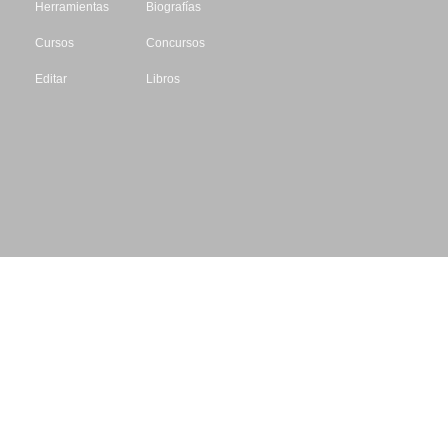
Herramientas
Biografías
Cursos
Concursos
Editar
Libros
Datos de contacto
Escritores.org
CIF: B61195087
Email: info@escritores.org