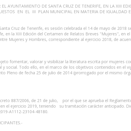
EL AYUNTAMIENTO DE SANTA CRUZ DE TENERIFE, EN LA XIII ED
UESTOS EN EL III PLAN MUNICIPAL EN MATERIA DE IGUALDAD EN
 Santa Cruz de Tenerife, es sesión celebrada el 14 de mayo de 2018 
, en la XIII Edición del Certamen de Relatos Breves "Mujeres", en el
tre Mujeres y Hombres, correspondiente al ejercicio 2018, de acuerd
o fomentar, valorar y visibilizar la literatura escrita por mujeres co
al y social. Todo ello, en el marco de los objetivos contenidos en el v
o Pleno de fecha 25 de julio de 2014 (prorrogado por el mismo órg
Decreto 887/2006, de 21 de julio, por el que se aprueba el Reglament
n el ejercicio 2019, teniendo su tramitación carácter anticipado. Di
a 2019-A1112-23104-48180.
ICIPANTES.-