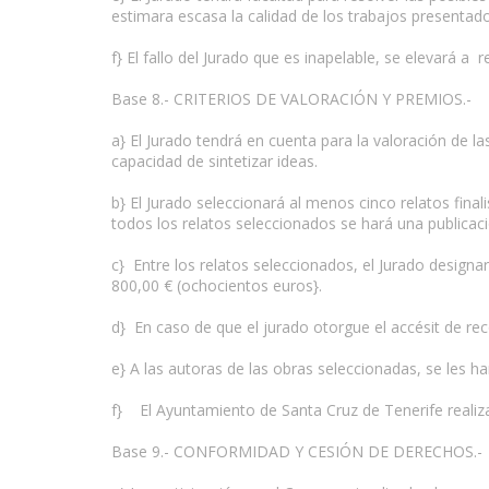
estimara escasa la calidad de los trabajos presentad
f} El fallo del Jurado que es inapelable, se elevará 
Base 8.- CRITERIOS DE VALORACIÓN Y PREMIOS.-
a} El Jurado tendrá en cuenta para la valoración de la
capacidad de sintetizar ideas.
b} El Jurado seleccionará al menos cinco relatos fin
todos los relatos seleccionados se hará una publicac
c} Entre los relatos seleccionados, el Jurado desig
800,00 € (ochocientos euros}.
d} En caso de que el jurado otorgue el accésit de r
e} A las autoras de las obras seleccionadas, se les h
f} El Ayuntamiento de Santa Cruz de Tenerife realiz
Base 9.- CONFORMIDAD Y CESIÓN DE DERECHOS.-