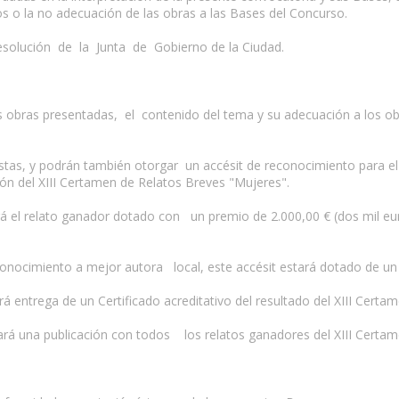
os o la no adecuación de las obras a las Bases del Concurso.
a resolución de la Junta de Gobierno de la Ciudad.
s obras presentadas, el contenido del tema y su adecuación a los objet
alistas, y podrán también otorgar un accésit de reconocimiento para e
ión del XIII Certamen de Relatos Breves "Mujeres".
nará el relato ganador dotado con un premio de 2.000,00 € (dos mil 
econocimiento a mejor autora local, este accésit estará dotado de un
ará entrega de un Certificado acreditativo del resultado del XIII Cert
ará una publicación con todos los relatos ganadores del XIII Certa