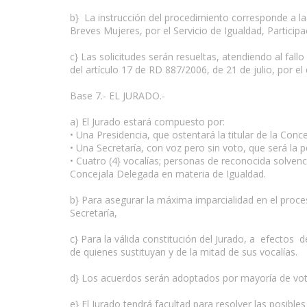
b} La instrucción del procedimiento corresponde a l
Breves Mujeres, por el Servicio de Igualdad, Participa
c} Las solicitudes serán resueltas, atendiendo al fall
del artículo 17 de RD 887/2006, de 21 de julio, por 
Base 7.- EL JURADO.-
a) El Jurado estará compuesto por:
• Una Presidencia, que ostentará la titular de la Con
• Una Secretaría, con voz pero sin voto, que será la 
• Cuatro (4} vocalías; personas de reconocida solven
Concejala Delegada en materia de Igualdad.
b} Para asegurar la máxima imparcialidad en el proce
Secretaría,
c} Para la válida constitución del Jurado, a efectos 
de quienes sustituyan y de la mitad de sus vocalías.
d} Los acuerdos serán adoptados por mayoría de votos
e} El Jurado tendrá facultad para resolver las posible