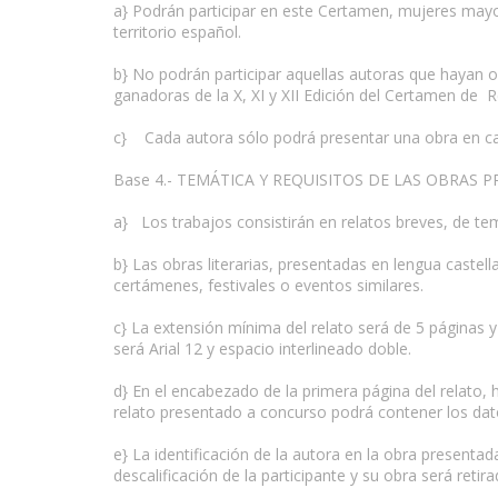
a} Podrán participar en este Certamen, mujeres may
territorio español.
b} No podrán participar aquellas autoras que hayan o
ganadoras de la X, XI y XII Edición del Certamen de
c} Cada autora sólo podrá presentar una obra en cad
Base 4.- TEMÁTICA Y REQUISITOS DE LAS OBRAS 
a} Los trabajos consistirán en relatos breves, de t
b} Las obras literarias, presentadas en lengua caste
certámenes, festivales o eventos similares.
c} La extensión mínima del relato será de 5 páginas 
será Arial 12 y espacio interlineado doble.
d} En el encabezado de la primera página del relato, 
relato presentado a concurso podrá contener los dato
e} La identificación de la autora en la obra presenta
descalificación de la participante y su obra será retir