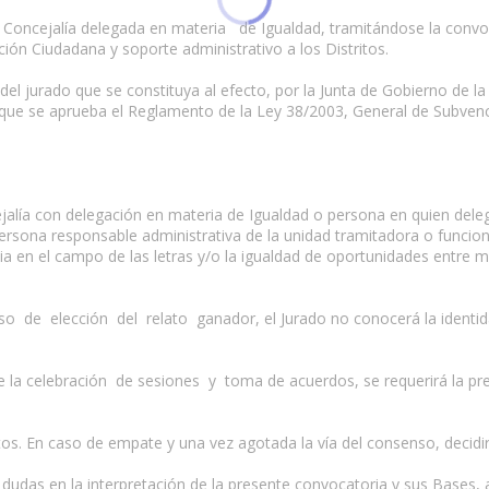
a Concejalía delegada en materia de Igualdad, tramitándose la convo
ción Ciudadana y soporte administrativo a los Distritos.
o del jurado que se constituya al efecto, por la Junta de Gobierno de 
el que se aprueba el Reglamento de la Ley 38/2003, General de Subven
cejalía con delegación en materia de Igualdad o persona en quien dele
persona responsable administrativa de la unidad tramitadora o funcion
cia en el campo de las letras y/o la igualdad de oportunidades entre
so de elección del relato ganador, el Jurado no conocerá la identida
de la celebración de sesiones y toma de acuerdos, se requerirá la pre
. En caso de empate y una vez agotada la vía del consenso, decidirá 
s dudas en la interpretación de la presente convocatoria y sus Bases, 