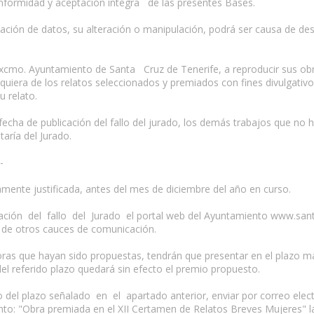
conformidad y aceptación íntegra de las presentes Bases.
tación de datos, su alteración o manipulación, podrá ser causa de des
 Excmo. Ayuntamiento de Santa Cruz de Tenerife, a reproducir sus obr
alquiera de los relatos seleccionados y premiados con fines divulgati
u relato.
a fecha de publicación del fallo del jurado, los demás trabajos que no
aría del Jurado.
-
damente justificada, antes del mes de diciembre del año en curso.
ación del fallo del Jurado el portal web del Ayuntamiento www.santa
s de otros cauces de comunicación.
s autoras que hayan sido propuestas, tendrán que presentar en el plaz
el referido plazo quedará sin efecto el premio propuesto.
del plazo señalado en el apartado anterior, enviar por correo electr
unto: "Obra premiada en el XII Certamen de Relatos Breves Mujeres" 