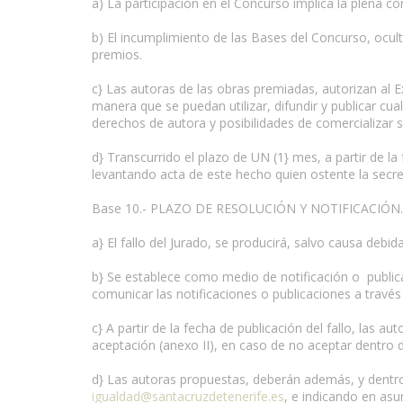
a) La participación en el Concurso implica la plena 
b) El incumplimiento de las Bases del Concurso, ocul
premios.
c} Las autoras de las obras premiadas, autorizan al
manera que se puedan utilizar, difundir y publicar cu
derechos de autora y posibilidades de comercializar s
d} Transcurrido el plazo de UN (1} mes, a partir de l
levantando acta de este hecho quien ostente la secret
Base 10.- PLAZO DE RESOLUCIÓN Y NOTIFICACIÓN.
a} El fallo del Jurado, se producirá, salvo causa debi
b} Se establece como medio de notificación o public
comunicar las notificaciones o publicaciones a travé
c} A partir de la fecha de publicación del fallo, la
aceptación (anexo II), en caso de no aceptar dentro d
d} Las autoras propuestas, deberán además, y dentro 
igualdad@santacruzdetenerife.es
, e indicando en as