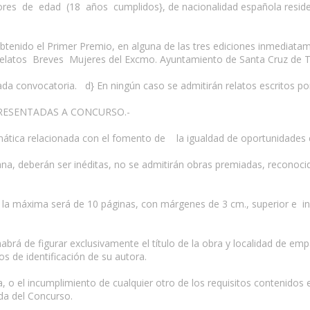
ores de edad (18 años cumplidos}, de nacionalidad española residen
btenido el Primer Premio, en alguna de las tres ediciones inmediatam
 Relatos Breves Mujeres del Excmo. Ayuntamiento de Santa Cruz de T
a convocatoria. d} En ningún caso se admitirán relatos escritos po
PRESENTADAS A CONCURSO.-
emática relacionada con el fomento de la igualdad de oportunidades
llana, deberán ser inéditas, no se admitirán obras premiadas, reconoc
y la máxima será de 10 páginas, con márgenes de 3 cm., superior e inf
habrá de figurar exclusivamente el título de la obra y localidad de 
s de identificación de su autora.
da, o el incumplimiento de cualquier otro de los requisitos contenidos
ada del Concurso.