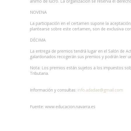
ánimo de lucro. La organización se reserva el derech
NOVENA
La participación en el certamen supone la aceptación 
plantearse sobre este certamen, son de exclusiva co
DÉCIMA
La entrega de premios tendrá lugar en el Salón de Act
galardonados recogerán sus premios y podrán leer un 
Nota: Los premios están sujetos a los impuestos sob
Tributaria.
Información y consultas:
info.adadae@gmail.com
Fuente: www.educacion.navarra.es
Condiciones para la reproducción de contenidos de e