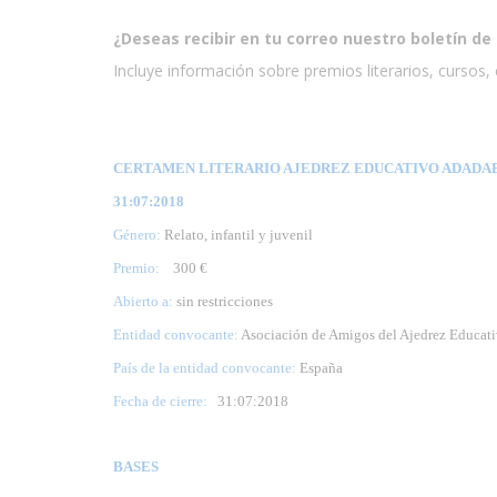
¿Deseas recibir en tu correo nuestro boletín de 
Incluye información sobre premios literarios, cursos, e
CERTAMEN LITERARIO AJEDREZ EDUCATIVO ADADAE 2
31:07:2018
Género:
Relato, infantil y juvenil
Premio:
300 €
Abierto a:
sin restricciones
Entidad convocante:
Asociación de Amigos del Ajedrez Educa
País de la entidad convocante:
España
Fecha de cierre:
31
:07:2018
BASES