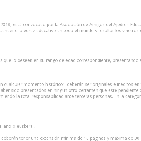
8, está convocado por la Asociación de Amigos del Ajedrez Educat
xtender el ajedrez educativo en todo el mundo y resaltar los vínculos
as que lo deseen en su rango de edad correspondiente, presentando s
n cualquier momento histórico”, deberán ser originales e inéditos e
ni haber sido presentados en ningún otro certamen que esté pendiente
iendo la total responsabilidad ante terceras personas. En la categoría 
ellano o euskera-.
 deberán tener una extensión mínima de 10 páginas y máxima de 30 pá