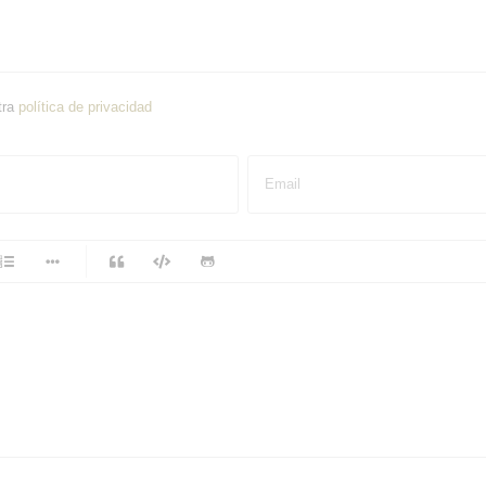
tra
política de privacidad
Email
-
-
-
-
-
-
-
-
-
-
-
-
-
-