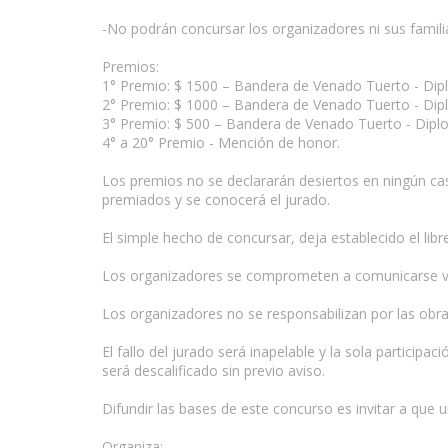
-No podrán concursar los organizadores ni sus familia
Premios:
1° Premio: $ 1500 – Bandera de Venado Tuerto - Di
2° Premio: $ 1000 – Bandera de Venado Tuerto - Di
3° Premio: $ 500 – Bandera de Venado Tuerto - Dip
4° a 20° Premio - Mención de honor.
Los premios no se declararán desiertos en ningún cas
premiados y se conocerá el jurado.
El simple hecho de concursar, deja establecido el lib
Los organizadores se comprometen a comunicarse vía t
Los organizadores no se responsabilizan por las obra
El fallo del jurado será inapelable y la sola particip
será descalificado sin previo aviso.
Difundir las bases de este concurso es invitar a que u
Organiza: