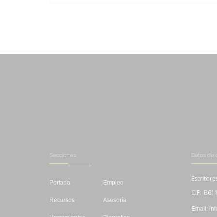
-
-
Secciones
Datos de 
Escritore
Portada
Empleo
CIF: B61
Recursos
Asesoría
Email: in