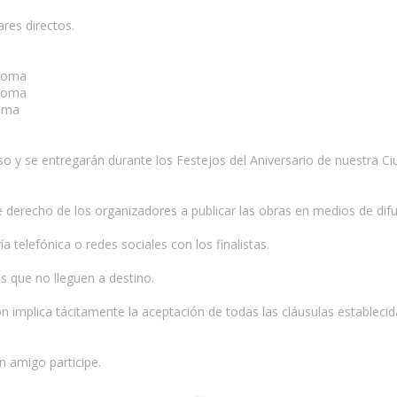
res directos.
ploma
ploma
loma
o y se entregarán durante los Festejos del Aniversario de nuestra Ciu
re derecho de los organizadores a publicar las obras en medios de dif
elefónica o redes sociales con los finalistas.
s que no lleguen a destino.
ación implica tácitamente la aceptación de todas las cláusulas establec
n amigo participe.