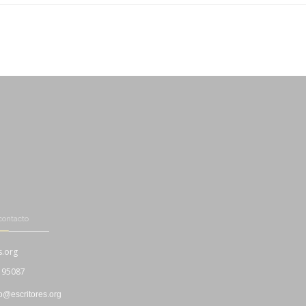
-
contacto
s.org
195087
fo@escritores.org