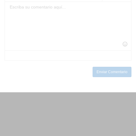
-
-
-
-
-
-
-
-
-
-
-
-
-
-
-
-
-
-
-
-
-
-
-
-
-
-
-
-
-
-
-
-
-
-
-
Enviar Comentario