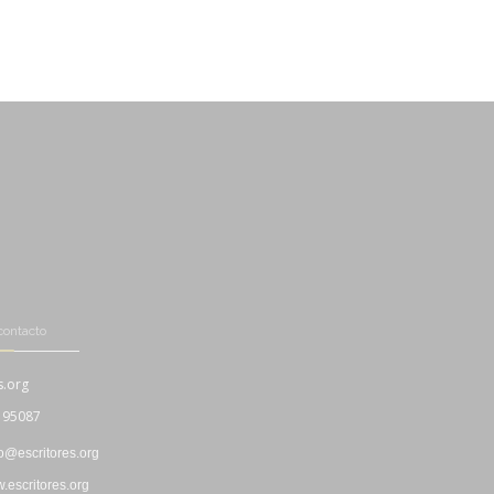
contacto
s.org
195087
fo@escritores.org
escritores.org