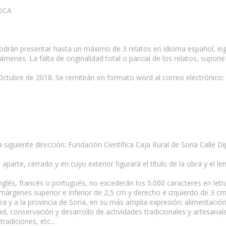
VOCA
drán presentar hasta un máximo de 3 relatos en idioma español, ingl
ámenes. La falta de originalidad total o parcial de los relatos, supo
Octubre de 2018. Se remitirán en formato word al correo electrónico: 
 siguiente dirección: Fundación Científica Caja Rural de Soria Calle 
aparte, cerrado y en cuyo exterior figurará el título de la obra y el le
nglés, francés o portugués, no excederán los 5.000 caracteres en let
árgenes superior e inferior de 2,5 cm y derecho e izquierdo de 3 cm
ea y a la provincia de Soria, en su más amplia expresión: alimentació
idad, conservación y desarrollo de actividades tradicionales y artesanal
radiciones, etc...