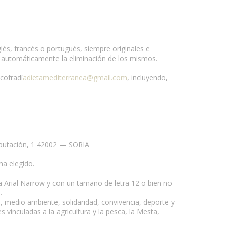
és, francés o portugués, siempre originales e
ne automáticamente la eliminación de los mismos.
cofradí
adietamediterranea@gmail.com
, incluyendo,
Diputación, 1 42002 — SORIA
ma elegido.
ra Arial Narrow y con un tamaño de letra 12 o bien no
.
n, medio ambiente, solidaridad, convivencia, deporte y
es vinculadas a la agricultura y la pesca, la Mesta,