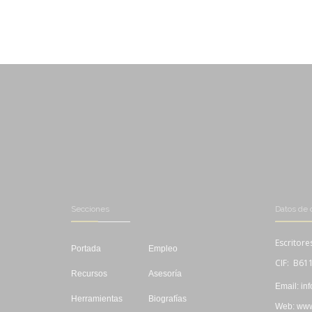
Secciones
Datos de 
Escritore
Portada
Empleo
CIF: B61
Recursos
Asesoría
Email: in
Herramientas
Biografías
Web: www.