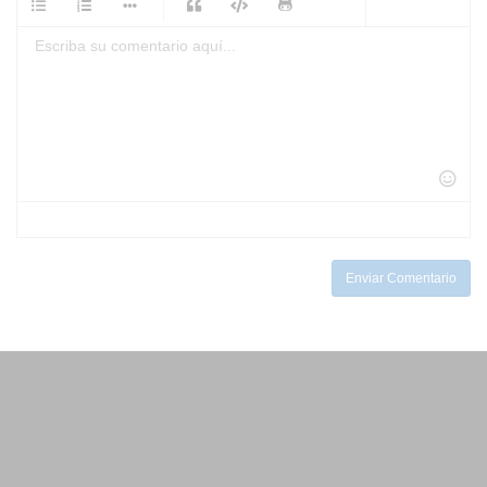
-
-
-
-
-
-
-
-
-
-
-
-
-
-
-
-
-
-
-
-
-
-
-
-
-
-
-
-
-
-
-
-
-
-
-
-
-
-
Enviar Comentario