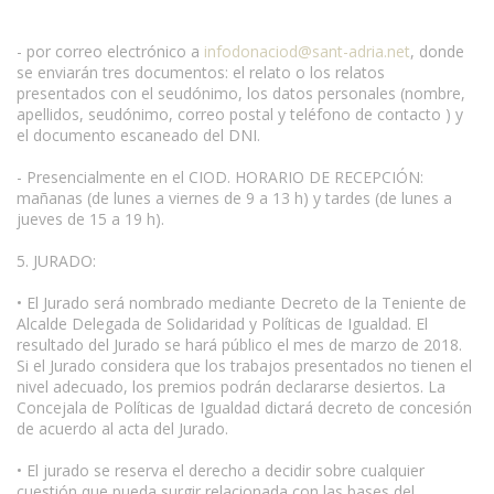
- por correo electrónico a
infodonaciod@sant-adria.net
, donde
se enviarán tres documentos: el relato o los relatos
presentados con el seudónimo, los datos personales (nombre,
apellidos, seudónimo, correo postal y teléfono de contacto ) y
el documento escaneado del DNI.
- Presencialmente en el CIOD. HORARIO DE RECEPCIÓN:
mañanas (de lunes a viernes de 9 a 13 h) y tardes (de lunes a
jueves de 15 a 19 h).
5. JURADO:
• El Jurado será nombrado mediante Decreto de la Teniente de
Alcalde Delegada de Solidaridad y Políticas de Igualdad. El
resultado del Jurado se hará público el mes de marzo de 2018.
Si el Jurado considera que los trabajos presentados no tienen el
nivel adecuado, los premios podrán declararse desiertos. La
Concejala de Políticas de Igualdad dictará decreto de concesión
de acuerdo al acta del Jurado.
• El jurado se reserva el derecho a decidir sobre cualquier
cuestión que pueda surgir relacionada con las bases del