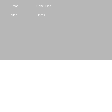
Cursos
Concursos
Editar
Libros
Datos de contacto
Escritores.org
CIF: B61195087
Email: info@escritores.org
Web: www.escritores.org