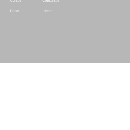
Cursos
Concursos
Editar
Libros
Datos de contacto
Escritores.org
CIF: B61195087
Email: info@escritores.org
Web: www.escritores.org
© 1996 - 2026