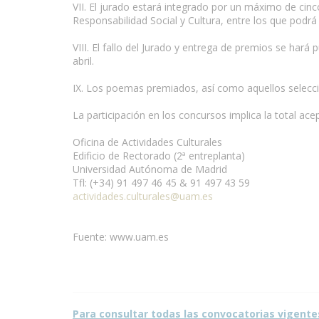
VII. El jurado estará integrado por un máximo de cinc
Responsabilidad Social y Cultura, entre los que podrá 
www.escritores.org
VIII. El fallo del Jurado y entrega de premios se hará
abril.
IX. Los poemas premiados, así como aquellos selecci
La participación en los concursos implica la total ac
Oficina de Actividades Culturales
Edificio de Rectorado (2ª entreplanta)
Universidad Autónoma de Madrid
Tfl: (+34) 91 497 46 45 & 91 497 43 59
actividades.culturales@uam.es
Fuente: www.uam.es
Condiciones para la reproducción de contenidos de e
Para consultar todas las convocatorias vigente