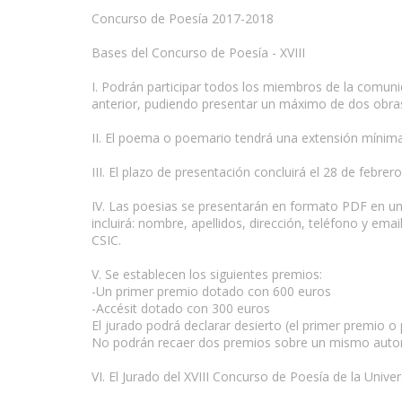
Concurso de Poesía 2017-2018
Bases del Concurso de Poesía - XVIII
I. Podrán participar todos los miembros de la comu
anterior, pudiendo presentar un máximo de dos obras
II. El poema o poemario tendrá una extensión mínim
III. El plazo de presentación concluirá el 28 de febrer
IV. Las poesias se presentarán en formato PDF en un ar
incluirá: nombre, apellidos, dirección, teléfono y e
CSIC.
V. Se establecen los siguientes premios:
-Un primer premio dotado con 600 euros
-Accésit dotado con 300 euros
El jurado podrá declarar desierto (el primer premio
No podrán recaer dos premios sobre un mismo autor
VI. El Jurado del XVIII Concurso de Poesía de la Uni