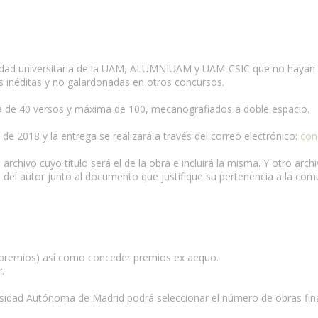
nidad universitaria de la UAM, ALUMNIUAM y UAM-CSIC que no hayan o
 inéditas y no galardonadas en otros concursos.
a de 40 versos y máxima de 100, mecanografiados a doble espacio.
o de 2018 y la entrega se realizará a través del correo electrónico:
con
chivo cuyo título será el de la obra e incluirá la misma. Y otro archiv
mail del autor junto al documento que justifique su pertenencia a la
 o premios) así como conceder premios ex aequo.
.
versidad Autónoma de Madrid podrá seleccionar el número de obras fin