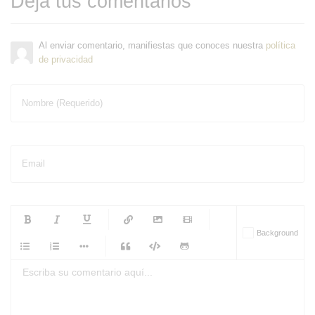
Deja tus comentarios
Al enviar comentario, manifiestas que conoces nuestra
política
de privacidad
Nombre (Requerido)
Email
-
-
-
-
Background
-
-
-
-
-
-
-
-
-
-
-
-
-
-
-
-
-
-
-
-
-