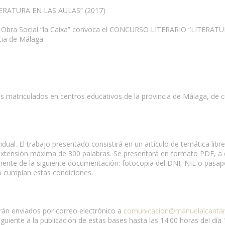
ERATURA EN LAS AULAS” (2017)
 Obra Social “la Caixa” convoca el CONCURSO LITERARIO “LITERATURA
cia de Málaga.
os matriculados en centros educativos de la provincia de Málaga, de c
idual. El trabajo presentado consistirá en un artículo de temática lib
 extensión máxima de 300 palabras. Se presentará en formato PDF, 
mente de la siguiente documentación: fotocopia del DNI, NIE o pasapo
o cumplan estas condiciones.
rán enviados por correo electrónico a
comunicacion@manuelalcantar
siguiente a la publicación de estas bases hasta las 14:00 horas del dí