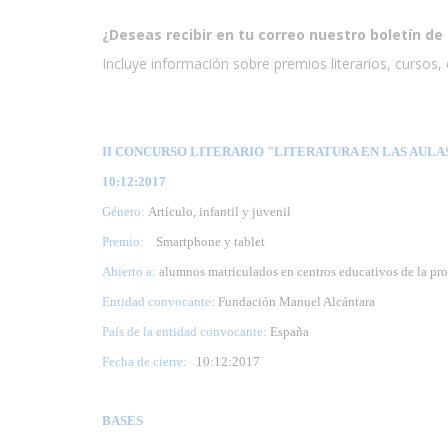
¿Deseas recibir en tu correo nuestro boletín de 
Incluye información sobre premios literarios, cursos, e
II CONCURSO LITERARIO "LITERATURA EN LAS AULAS"
10:12:2017
Género:
Artículo, infantil y juvenil
Premio:
Smartphone y tablet
Abierto a:
alumnos matriculados en centros educativos de la pr
Entidad convocante:
Fundación Manuel Alcántara
País de la entidad convocante:
España
Fecha de cierre:
10
:12:2017
BASES