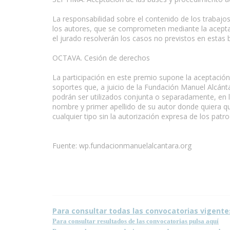
La responsabilidad sobre el contenido de los trabajos
los autores, que se comprometen mediante la aceptaci
el jurado resolverán los casos no previstos en estas 
OCTAVA. Cesión de derechos
La participación en este premio supone la aceptación
soportes que, a juicio de la Fundación Manuel Alcán
podrán ser utilizados conjunta o separadamente, en l
nombre y primer apellido de su autor donde quiera q
cualquier tipo sin la autorización expresa de los patr
www.escritores.org
Fuente: wp.fundacionmanuelalcantara.org
Condiciones para la reproducción de contenidos de e
Para consultar todas las convocatorias vigente
Para consultar resultados de las convocatorias pulsa aquí