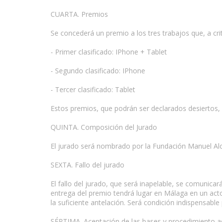
CUARTA. Premios
Se concederá un premio a los tres trabajos que, a crit
- Primer clasificado: IPhone + Tablet
- Segundo clasificado: IPhone
- Tercer clasificado: Tablet
Estos premios, que podrán ser declarados desiertos, s
QUINTA. Composición del Jurado
El jurado será nombrado por la Fundación Manuel Alcá
SEXTA. Fallo del jurado
El fallo del jurado, que será inapelable, se comunica
entrega del premio tendrá lugar en Málaga en un act
la suficiente antelación. Será condición indispensable
SÉPTIMA. Aceptación de las bases y procedimiento a