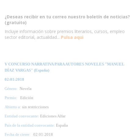
¿Deseas recibir en tu correo nuestro boletín de noticias?
(gratuito)
Incluye información sobre premios literarios, cursos, empleo
sector editorial, actualidad...
Pulsa aqui
V CONCURSO NARRATIVA PARA AUTORES NOVELES "MANUEL
DÍAZ VARGAS" (España)
02:01:2018
Género:
Novela
Premio:
Edición
Abierto a:
sin restricciones
Entidad convocante:
Ediciones Alfar
País de la entidad convocante:
España
Fecha de cierre:
0
2
:01:2018