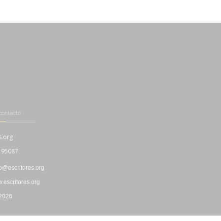
contacto
s.org
195087
fo@escritores.org
escritores.org
 2026