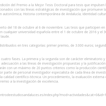
ición del Premio a la Mejor Tesis Doctoral para tesis que impulsen la
cionados con las líneas estratégicas de investigación que promueve 
ión autonómica; Historia contemporánea de Andalucía; Identidad cultura
erto del 18 de octubre al 6 de noviembre. Las tesis que participen en 
en cualquier universidad española entre el 1 de octubre de 2016 y el
 laude.
istribuidos en tres categorías: primer premio, de 3.000 euros; segun
 cuatro fases. La primera y la segunda son de carácter eliminatorio y
decuación a las líneas de investigación propuestas y la justificación d
rarán con un máximo de 20 puntos criterios como la producción científi
por parte de personal investigador especialista de cada línea de inv
la calidad científico-técnica. Un procedimiento, la evaluación extern
Premio a la investigación de excelencia.
.centrodeestudiosandaluces.es/index.php?mod=actividades&cat=0&