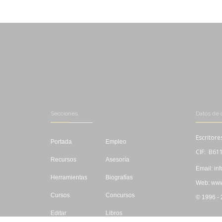
Secciones
Datos de 
Escritore
Portada
Empleo
CIF: B61
Recursos
Asesoría
Email: in
Herramientas
Biografías
Web: www.
Cursos
Concursos
© 1996 -
Editar
Libros