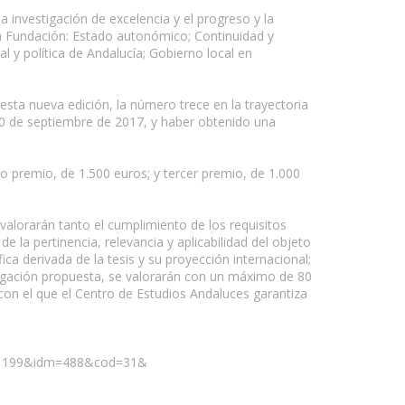
 investigación de excelencia y el progreso y la
la Fundación: Estado autonómico; Continuidad y
l y política de Andalucía; Gobierno local en
esta nueva edición, la número trece en la trayectoria
 30 de septiembre de 2017, y haber obtenido una
do premio, de 1.500 euros; y tercer premio, de 1.000
 valorarán tanto el cumplimiento de los requisitos
e la pertinencia, relevancia y aplicabilidad del objeto
ca derivada de la tesis y su proyección internacional;
estigación propuesta, se valorarán con un máximo de 80
a con el que el Centro de Estudios Andaluces garantiza
id=1199&idm=488&cod=31&