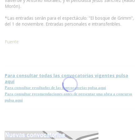
Valverde y Antonio Morales, y el periodista Jesús Sánchez (Radio
Morón).
www.escritores.org
*Las entradas serán para el espectáculo: “El bosque de Grimm”,
del 1 de noviembre. Entradas personales e intransferibles.
Fuente
Condiciones para la reproducción de contenidos de esta página.
Para consultar todas las convocatorias vigentes pulsa
aquí
Para consultar resultados de las convocatorias pulsa aquí
Para consultar recomendaciones antes de presentar una obra a concurso
pulsa aquí