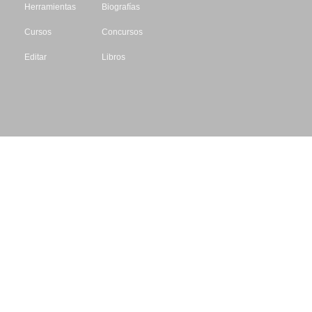
Herramientas
Biografías
Cursos
Concursos
Editar
Libros
Datos de contacto
Escritores.org