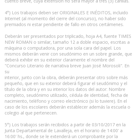
cuento breve, cuya extensión no será mayor a tres (3) carillas.
4°) Los trabajos deben ser ORIGINALES E INÉDITOS, incluido
Internet (al momento del cierre del concurso), no haber sido
premiados ni estar pendiente de fallo en otros certámenes.
Deberán ser presentados por triplicado, hoja A4, fuente TIMES
NEW ROMAN o similar, tamaño 12 a doble espacio, escritas a
máquina o computadora, por una sola cara del papel. Los
mismos deberán venir con seudónimo en un sobre grande, que
deberá exhibir en su exterior claramente el nombre del
"Concurso Literario de narrativa breve Juan José Morosoli". En
su
interior, junto con la obra, deberán presentar otro sobre más
pequeño, que en su exterior deberá figurar el seudónimo y el
título de la obra y en su interior los datos del autor: Nombre
completo, seudónimo utilizado, cédula de identidad, fecha de
nacimiento, teléfono y correo electrónico (si lo tuviere). En el
caso de los escolares deberán establecer además la escuela o
colegio al que pertenecen.
5°) Los trabajos serán recibidos a partir de 03/10/2017 en la
Junta Departamental de Lavalleja, en el horario de 14:00' a
16:00' hs., donde se le extenderá un comprobante por la