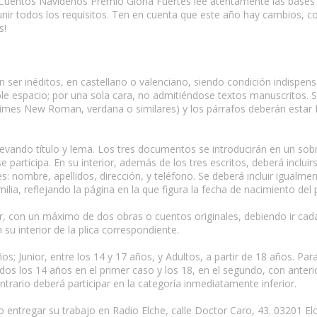
de Cuentos Navideños Premio Gloria Fuertes lee atentamente las bas
eunir todos los requisitos. Ten en cuenta que este año hay cambios, 
s!
n ser inéditos, en castellano o valenciano, siendo condición indispen
le espacio; por una sola cara, no admitiéndose textos manuscritos. 
, Times New Roman, verdana o similares) y los párrafos deberán esta
 llevando título y lema. Los tres documentos se introducirán en un sob
se participa. En su interior, además de los tres escritos, deberá inclu
s: nombre, apellidos, dirección, y teléfono. Se deberá incluir igualmen
ilia, reflejando la página en la que figura la fecha de nacimiento del p
ar, con un máximo de dos obras o cuentos originales, debiendo ir cada
su interior de la plica correspondiente.
ños; Junior, entre los 14 y 17 años, y Adultos, a partir de 18 años. Pa
dos los 14 años en el primer caso y los 18, en el segundo, con anterio
ntrario deberá participar en la categoría inmediatamente inferior.
o entregar su trabajo en Radio Elche, calle Doctor Caro, 43. 03201 El