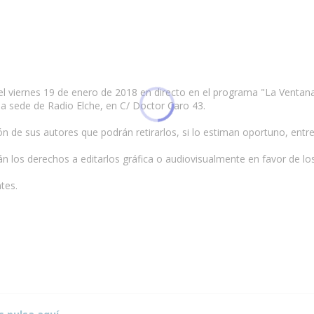
 viernes 19 de enero de 2018 en directo en el programa "La Ventana d
 la sede de Radio Elche, en C/ Doctor Caro 43.
ón de sus autores que podrán retirarlos, si lo estiman oportuno, entr
n los derechos a editarlos gráfica o audiovisualmente en favor de lo
tes.
sta página.