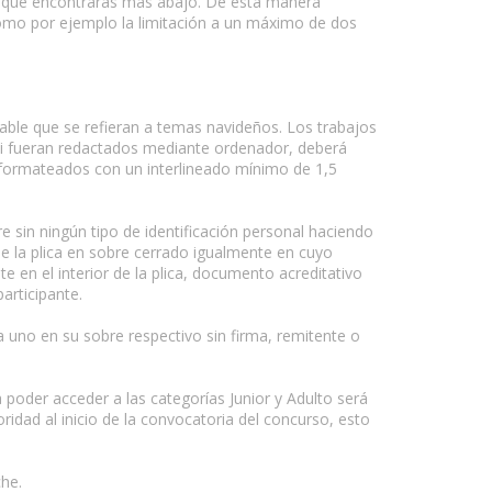
es que encontrarás más abajo. De esta manera
como por ejemplo la limitación a un máximo de dos
sable que se refieran a temas navideños. Los trabajos
Si fueran redactados mediante ordenador, deberá
r formateados con un interlineado mínimo de 1,5
re sin ningún tipo de identificación personal haciendo
irse la plica en sobre cerrado igualmente en cuyo
te en el interior de la plica, documento acreditativo
articipante.
 uno en su sobre respectivo sin firma, remitente o
ra poder acceder a las categorías Junior y Adulto será
ridad al inicio de la convocatoria del concurso, esto
che.