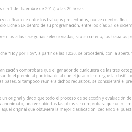
es día 1 de diciembre de 2017, a las 20 horas.
y calificará de entre los trabajos presentados, nueve cuentos finalista
adio Elche SER dentro de su programación, entre los días 21 de dicie
 premios a las categorías seleccionadas, si a su criterio, los trabajos 
che "Hoy por Hoy", a partir de las 12:30, se procederá, con la apertur
 organización comprobara que el ganador de cualquiera de las tres cate
ando el premio al participante al que el jurado le otorgue la clasifi
s bases. Si tampoco reuniera dichos requisitos, se considerará el pre
e un original y dado que todo el proceso de selección y evaluación
 y anonimato, una vez abiertas las plicas se comprobara que un mismo
ta aquel original que obtuviera la mejor clasificación, cediendo el pues