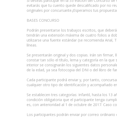
Si deseas participar en la 53 edición del Concurso 
evitarás que tu cuento quede descalificado por no r
originales por concursante.¡Esperamos tus propuesta
BASES CONCURSO
Podrán presentarse los trabajos escritos, que deberá
tendrán una extensión máxima de cuatro folios a dob
utilizarse una fuente estándar (se recomienda Arial
líneas.
Se presentarán original y dos copias. Irán sin firmar,
constar tan sólo el título, lema y categoría en la que 
interior se consignarán los siguientes datos personale
de la edad, ya sea fotocopia del DNI o del libro de fam
Cada participante podrá enviar y, por tanto, concurs
cualquier otro tipo de identificación y acompañado en 
Se establecen tres categorías: Infantil, hasta los 13 a
condición obligatoria que el participante tenga cumpli
es, con anterioridad al 1 de octubre de 2017. Caso co
Los participantes podrán enviar por correo ordinario 