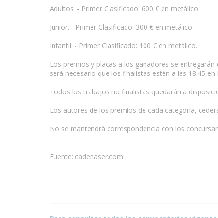
Adultos. - Primer Clasificado: 600 € en metálico.
Junior. - Primer Clasificado: 300 € en metálico.
Infantil. - Primer Clasificado: 100 € en metálico.
Los premios y placas a los ganadores se entregarán el
será necesario que los finalistas estén a las 18.45 en
www.escritores.org
Todos los trabajos no finalistas quedarán a disposici
Los autores de los premios de cada categoría, cederá
No se mantendrá correspondencia con los concursan
Fuente: cadenaser.com
Condiciones para la reproducción de contenidos de e