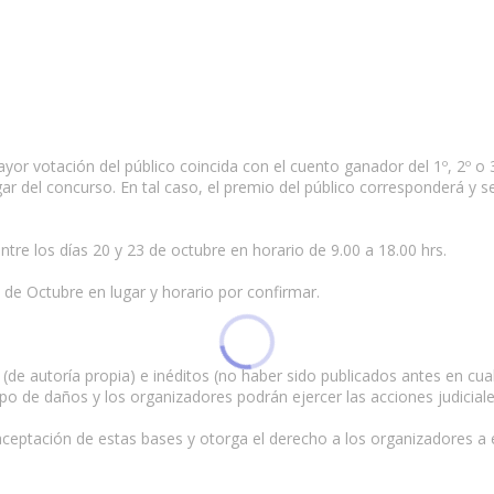
or votación del público coincida con el cuento ganador del 1º, 2º o 3º
ar del concurso. En tal caso, el premio del público corresponderá y 
tre los días 20 y 23 de octubre en horario de 9.00 a 18.00 hrs.
 de Octubre en lugar y horario por confirmar.
(de autoría propia) e inéditos (no haber sido publicados antes en cualq
po de daños y los organizadores podrán ejercer las acciones judicia
aceptación de estas bases y otorga el derecho a los organizadores a edi