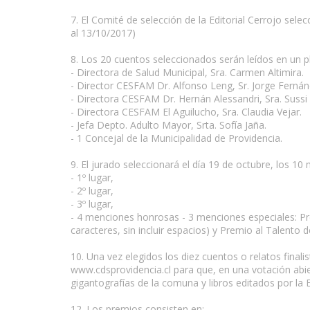
7. El Comité de selección de la Editorial Cerrojo sele
al 13/10/2017)
8. Los 20 cuentos seleccionados serán leídos en un p
- Directora de Salud Municipal, Sra. Carmen Altimira.
- Director CESFAM Dr. Alfonso Leng, Sr. Jorge Fernán
- Directora CESFAM Dr. Hernán Alessandri, Sra. Sussi
- Directora CESFAM El Aguilucho, Sra. Claudia Vejar.
- Jefa Depto. Adulto Mayor, Srta. Sofía Jaña.
- 1 Concejal de la Municipalidad de Providencia.
www.escritores.org
9. El jurado seleccionará el día 19 de octubre, los 10
- 1º lugar,
- 2º lugar,
- 3º lugar,
- 4 menciones honrosas - 3 menciones especiales: Pr
caracteres, sin incluir espacios) y Premio al Talento 
10. Una vez elegidos los diez cuentos o relatos finali
www.cdsprovidencia.cl para que, en una votación abier
gigantografías de la comuna y libros editados por la E
12. Los premios consisten en: