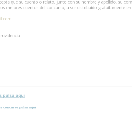
 acepta que su cuento o relato, junto con su nombre y apellido, su co
n los mejores cuentos del concurso, a ser distribuido gratuitamente e
il.com
providencia
sta página.
s pulsa aquí
a concurso pulsa aquí