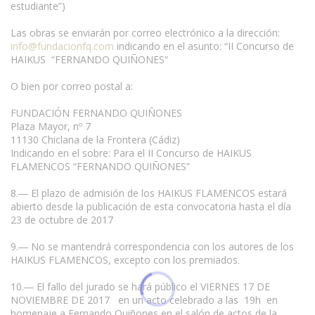
estudiante”)
Las obras se enviarán por correo electrónico a la dirección:
info@fundacionfq.com
indicando en el asunto: “II Concurso de
HAIKUS “FERNANDO QUIÑONES“
O bien por correo postal a:
FUNDACIÓN FERNANDO QUIÑONES
Plaza Mayor, nº 7
11130 Chiclana de la Frontera (Cádiz)
Indicando en el sobre: Para el II Concurso de HAIKUS
FLAMENCOS “FERNANDO QUIÑONES”
8.― El plazo de admisión de los HAIKUS FLAMENCOS estará
abierto desde la publicación de esta convocatoria hasta el día
23 de octubre de 2017
9.― No se mantendrá correspondencia con los autores de los
HAIKUS FLAMENCOS, excepto con los premiados.
10.― El fallo del jurado se hará público el VIERNES 17 DE
NOVIEMBRE DE 2017 en un acto celebrado a las 19h en
homenaje a Fernando Quiñones en el salón de actos de la