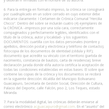
y deberán ir firmadas con el nombre de su autor/a.
6. Para la entrega en formato impreso, la crónica se consignará
por cuadruplicado en un sobre cerrado en cuyo exterior debe
indicarse claramente: I Certamen de Crónica Comunal “Hercilia
Chicco”. Dentro del sobre se incluirán cuatro (4) ejemplares de
la CRÓNICA –impresos por una sola cara, correctamente
compaginados y perfectamente legibles, identificados con el
título de la crónica, autor y localidad– y los siguientes
DOCUMENTOS: cuartilla con los datos personales (nombre y
apellidos, dirección postal y electrónica y teléfono de contacto);
fotocopia de los documentos de identidad (cédula y RIF);
documento que acredite su vínculo con el territorio (partida de
nacimiento, constancia de bautizo, carta de residencia); breve
declaración jurada donde el/la autor/a certifica la aceptación de
todas las condiciones establecidas en estas bases. El sobre que
contiene las copias de la crónica y los documentos se recibirá
en la siguiente dirección: Alcaldía del Municipio Bolivariano
Guaicaipuro, Secretaría de Gestión Social, Dirección de Cultura,
Palacio del Deporte, calle Falcón, piso 2, Los Teques, estado
Miranda.
7. Para la modalidad digital, las crónicas deberán enviarse al
correo electrónico
acguaicaipuro@gmail.com
. En el “asunto” del