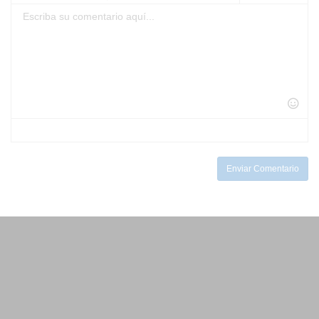
-
-
-
-
-
-
-
-
-
-
-
-
-
-
-
-
-
-
-
-
-
-
-
-
-
-
-
-
-
-
-
-
-
-
-
Enviar Comentario