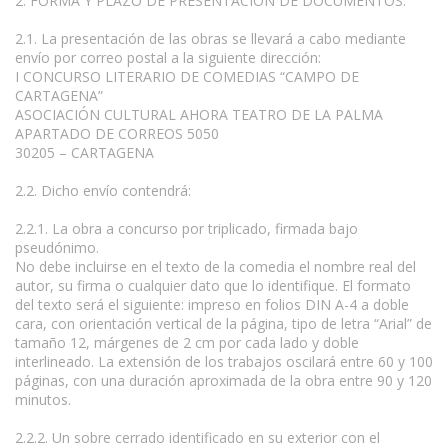
2. FORMA Y PLAZO DE PRESENTACIÓN DE DOCUMENTOS.
2.1. La presentación de las obras se llevará a cabo mediante
envío por correo postal a la siguiente dirección:
I CONCURSO LITERARIO DE COMEDIAS “CAMPO DE
CARTAGENA”
ASOCIACIÓN CULTURAL AHORA TEATRO DE LA PALMA
APARTADO DE CORREOS 5050
30205 – CARTAGENA
2.2. Dicho envío contendrá:
2.2.1. La obra a concurso por triplicado, firmada bajo
pseudónimo.
No debe incluirse en el texto de la comedia el nombre real del
autor, su firma o cualquier dato que lo identifique. El formato
del texto será el siguiente: impreso en folios DIN A-4 a doble
cara, con orientación vertical de la página, tipo de letra “Arial” de
tamaño 12, márgenes de 2 cm por cada lado y doble
interlineado. La extensión de los trabajos oscilará entre 60 y 100
páginas, con una duración aproximada de la obra entre 90 y 120
minutos.
2.2.2. Un sobre cerrado identificado en su exterior con el