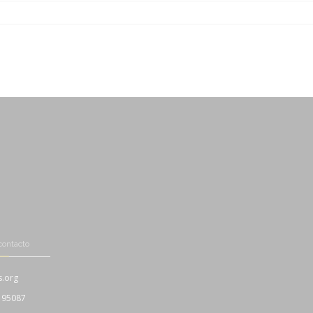
-
-
-
contacto
s.org
195087