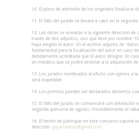
10. El plazo de admisión de los originales finaliza e
11. El fallo del jurado se llevará a cabo en la segu
12. Las obras se enviarán a la siguiente dirección de 
través de dos adjuntos, uno que lleve por nombre “
haya elegido el autor. En el archivo adjunto de “dato
fundamental para la localización del autor en caso d
debidamente acreditada que el autor designe. En caso 
en metálico que se podrá destinar a la adquisición de 
13. Los jurados nombrados al efecto son ajenos a la a
será inapelable.
14. Los premios pueden ser declarados desiertos cua
15. El fallo del jurado se comunicará con antelación
segunda quincena de agosto. Previsiblemente el sáb
16. El hecho de participar en este concurso supone la 
dirección:
gayarrelatos@gmail.com
www.escritores.org