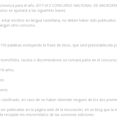
e convoca para el año 2017 el V CONCURSO NACIONAL DE MICRORRELAT
rso se ajustará a las siguientes bases:
s, estar escritos en lengua castellana, no deben haber sido publicado
ingún otro concurso.
50 palabras excluyendo la frase de inicio, que será preestablecida por
, homófobo, racista o discriminatorio no tomará parte en el concurso
 18 años.
os.
uros.
o clasificado, en caso de no haber obtenido ninguno de los dos premi
n ser publicadas en la página web de la Asociación, en un blog que la
a recopilar los microrrelatos de las sucesivas ediciones.