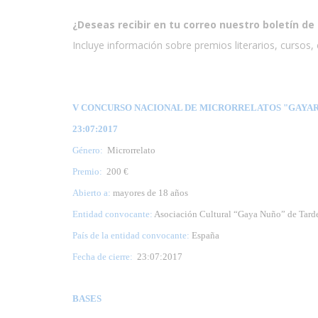
¿Deseas recibir en tu correo nuestro boletín de 
Incluye información sobre premios literarios, cursos, e
V CONCURSO NACIONAL DE MICRORRELATOS "GAYARR
23:07:2017
Género:
Microrrelato
Premio:
200 €
Abierto a:
mayores de 18 años
Entidad convocante:
Asociación Cultural “Gaya Nuño” de Tard
País de la entidad convocante:
España
Fecha de cierre:
23
:07:2017
BASES