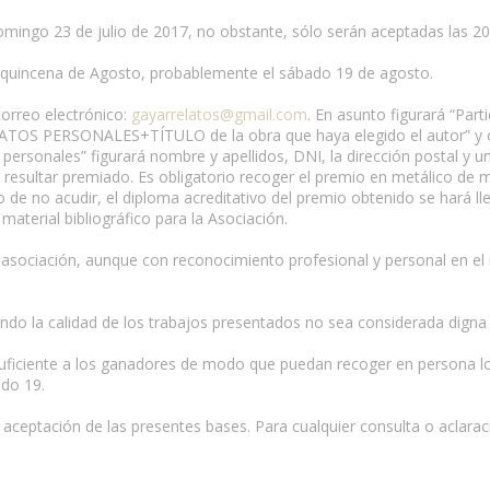
l domingo 23 de julio de 2017, no obstante, sólo serán aceptadas las 
nda quincena de Agosto, probablemente el sábado 19 de agosto.
correo electrónico:
gayarrelatos@gmail.com
. En asunto figurará “Part
DATOS PERSONALES+TÍTULO de la obra que haya elegido el autor” y o
s personales” figurará nombre y apellidos, DNI, la dirección postal y 
e resultar premiado. Es obligatorio recoger el premio en metálico de 
de no acudir, el diploma acreditativo del premio obtenido se hará lle
material bibliográfico para la Asociación.
sociación, aunque con reconocimiento profesional y personal en el mund
ndo la calidad de los trabajos presentados no sea considerada digna
 suficiente a los ganadores de modo que puedan recoger en persona lo
ado 19.
aceptación de las presentes bases. Para cualquier consulta o aclaraci