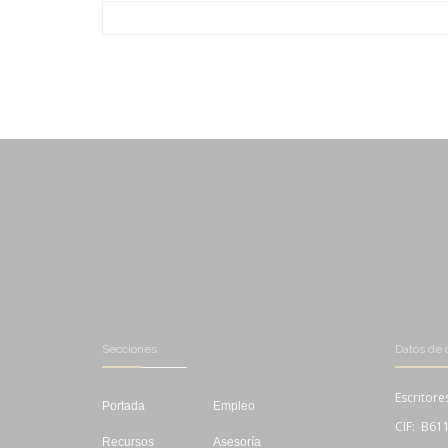
-
-
-
-
-
-
Secciones
Datos de 
Escritore
Portada
Empleo
CIF: B61
Recursos
Asesoría