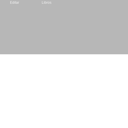
Editar
Libros
Datos de contacto
Escritores.org
CIF: B61195087
Email: info@escritores.org
Web: www.escritores.org
© 1996 - 2026