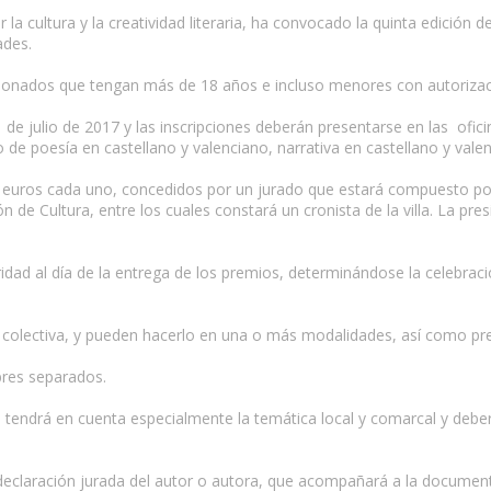
a cultura y la creatividad literaria, ha convocado la quinta edición d
ades.
icionados que tengan más de 18 años e incluso menores con autorizac
31 de julio de 2017 y las inscripciones deberán presentarse en las ofi
o de poesía en castellano y valenciano, narrativa en castellano y vale
 euros cada uno, concedidos por un jurado que estará compuesto por
n de Cultura, entre los cuales constará un cronista de la villa. La pre
ridad al día de la entrega de los premios, determinándose la celebraci
o colectiva, y pueden hacerlo en una o más modalidades, así como pr
obres separados.
se tendrá en cuenta especialmente la temática local y comarcal y deber
a declaración jurada del autor o autora, que acompañará a la documen